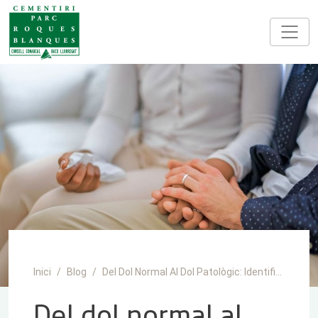
Vés al contingut
Inici
Blog
Del Dol Normal Al Dol Patològic: Identificació, Símptomes i Ajuda
Del dol normal al