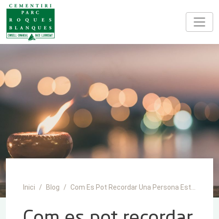
Vés al contingut
Inici
Blog
Com Es Pot Recordar Una Persona Estimada Que Ha Faltat: 10 Idees Per A Mantenir-ne Viu El Record
Com es pot recordar