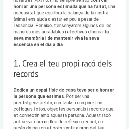
nosaltres. Així i tot, no sempre se sap
com cal
honrar una persona estimada que ha faltat
, una
necessitat que equilibra la balança de la nostra
ànima i ens ajuda a estar en pau a pesar de
l’absència. Per això, t’ensenyarem algunes de les
maneres més agradables i efectives d’honrar
la
seva memòria i de mantenir viva la seva
essència en el dia a dia
.
1. Crea el teu propi racó dels
records
Dedica un espai físic de casa teva per a honrar
la persona que estimes
. Pot ser una
prestatgeria petita, una taula o una paret on
col·loquis fotos, objectes personals i records que
et connectin amb aquesta persona. Aquest racó
pot servir com un lloc de reflexió i record, un
recés de pau on et pots sentir a prop del teu