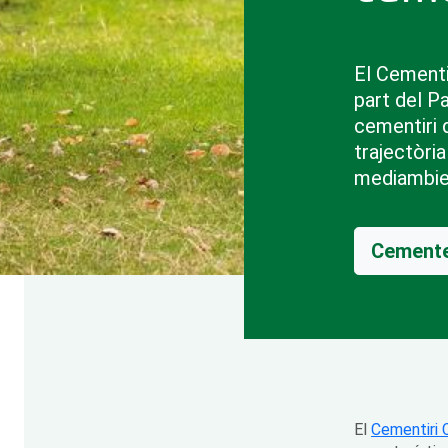
El Cementi
part del Pa
cementiri 
trajectòria
mediambie
Cemente
El
Cementiri