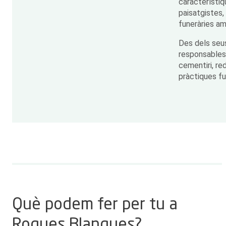
característiq
paisatgistes,
funeràries am
Des dels seus
responsables 
cementiri, red
pràctiques fu
Què podem fer per tu a
Roques Blanques?