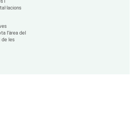
s i
al·lacions
ives
ta l’àrea del
l de les