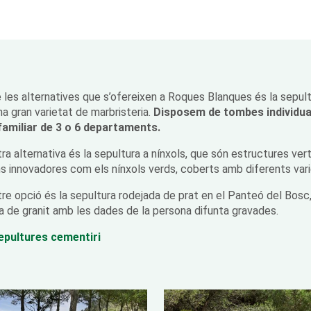
 les alternatives que s’ofereixen a Roques Blanques és la sepul
a gran varietat de marbristeria.
Disposem de tombes individua
familiar de 3 o 6 departaments.
tra alternativa és la sepultura a nínxols, que són estructures ve
s innovadores com els nínxols verds, coberts amb diferents var
tre opció és la sepultura rodejada de prat en el Panteó del Bosc,
la de granit amb les dades de la persona difunta gravades.
epultures cementiri