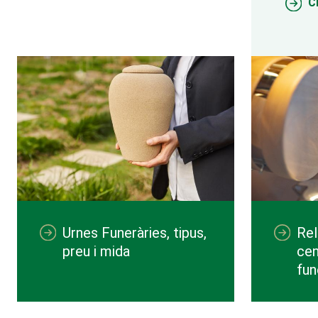
C
Urnes Funeràries, tipus,
Rel
preu i mida
cen
fun