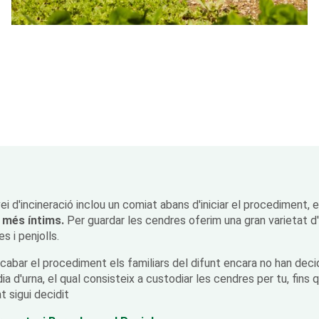
vei d'incineració inclou un comiat abans d'iniciar el procediment, 
 més íntims.
Per guardar les cendres oferim una gran varietat d'ur
s i penjolls.
acabar el procediment els familiars del difunt encara no han dec
ia d'urna, el qual consisteix a custodiar les cendres per tu, fins 
t sigui decidit