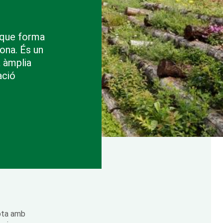
 que forma
lona. És un
a àmplia
ació
pta amb