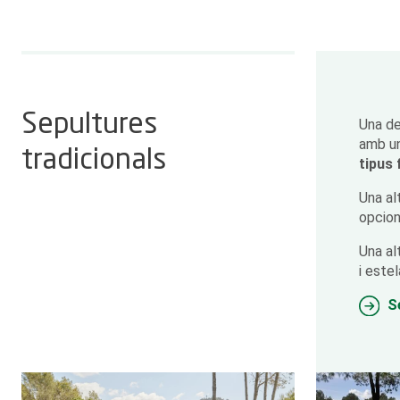
Sepultures
Una de
amb un
tradicionals
tipus 
Una al
opcion
Una al
i este
S