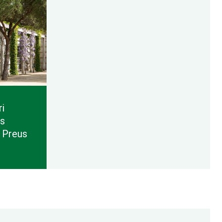
i
s
i Preus