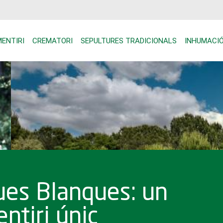
Vés al contingut
principal Cat
ENTIRI
CREMATORI
SEPULTURES TRADICIONALS
INHUMACIÓ
es Blanques: un
ntiri únic