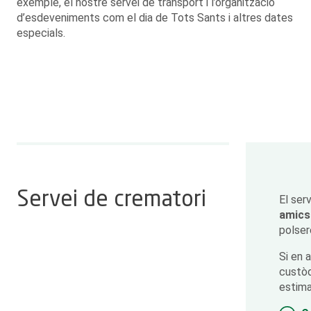
exemple, el nostre servei de transport i l’organització
d’esdeveniments com el dia de Tots Sants i altres dates
especials.
Servei de crematori
El ser
amics
polsere
Si en 
custòd
estima