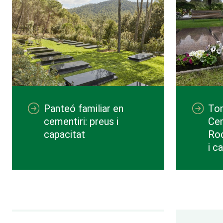
Panteó familiar en
Tom
cementiri: preus i
Ce
capacitat
Roq
i c