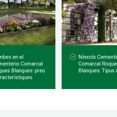
bes en el
Nínxols Cementir
menterio Comarcal
Comarcal Roque
ues Blanques: preu
Blanques: Tipus 
aracterístiques