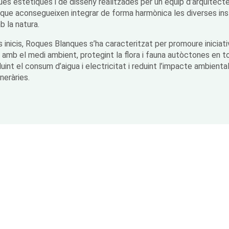
ues estètiques i de disseny realitzades per un equip d’arquitecte
 que aconsegueixen integrar de forma harmònica les diverses inst
b la natura.
 inicis, Roques Blanques s’ha caracteritzat per promoure iniciat
amb el medi ambient, protegint la flora i fauna autòctones en to
uint el consum d’aigua i electricitat i reduint l’impacte ambienta
neràries.