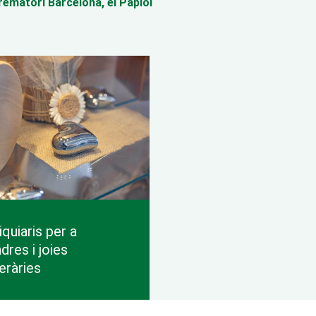
rematori Barcelona, el Papiol
iquiaris per a
dres i joies
eràries